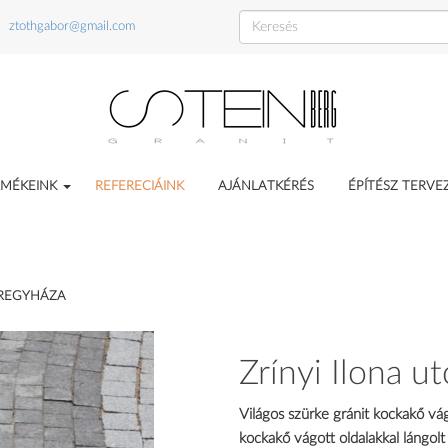
ztothgabor@gmail.com
RMÉKEINK
REFERECIÁINK
AJÁNLATKÉRÉS
ÉPÍTÉSZ TERV
YÍREGYHÁZA
Zrínyi Ilona u
Világos szürke gránit kockakő vág
kockakő vágott oldalakkal lángolt 