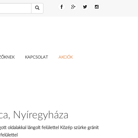
EZŐKNEK
KAPCSOLAT
AKCIÓK
tca, Nyíregyháza
ott oldalakkal lángolt felülettel Közép szürke gránit
felülettel