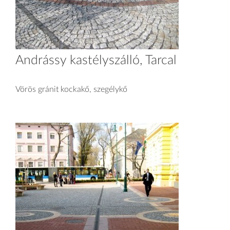
Andrássy kastélyszálló, Tarcal
Vörös gránit kockakő, szegélykő