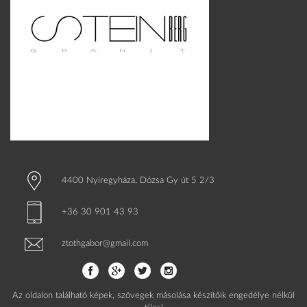
4400 Nyíregyháza, Dózsa Gy út 5 2/3
+36 30 901 43 93
ztothgabor@gmail.com
Az oldalon található képek, szövegek másolása készítőik engedélye nélkül