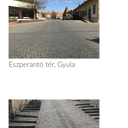
Eszperantó tér, Gyula