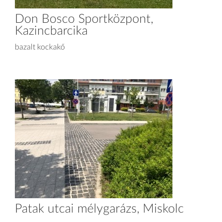
Don Bosco Sportközpont,
Kazincbarcika
bazalt kockakő
Patak utcai mélygarázs, Miskolc